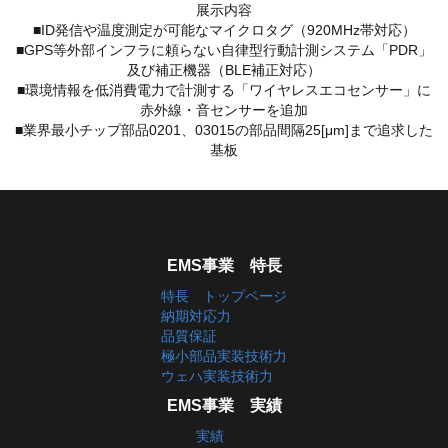
展示内容
■ID発信や温度測定が可能なマイクロタグ（920MHz帯対応）
■GPS等外部インフラに頼らない自律型行動計測システム「PDR」
及び補正機器（BLE補正対応）
■環境情報を低消費電力で計測する「ワイヤレスエコセンサー」に
赤外線・音センサーを追加
■業界最小チップ部品0201、03015の部品間隔25[μm]まで追求した
基板
EMS事業 特長
特長 トップページ
納期対応力
品質保証
極小部品実装技術力
ウェハ実装技術力
EMS事業 実績
実績