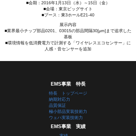
■会期：2016年1月13日（水）～15日（金）
■会場：東京ビッグサイト
■ブース：東3ホールE21-40
展示内容
■業界最小チップ部品0201、03015の部品間隔30[μm]まで追求した
基板
■環境情報を低消費電力で計測する「ワイヤレスエコセンサー」に
人感・音センサーを追加
EMS事業 特長
特長 トップページ
納期対応力
品質保証
極小部品実装技術力
ウェハ実装技術力
EMS事業 実績
実績