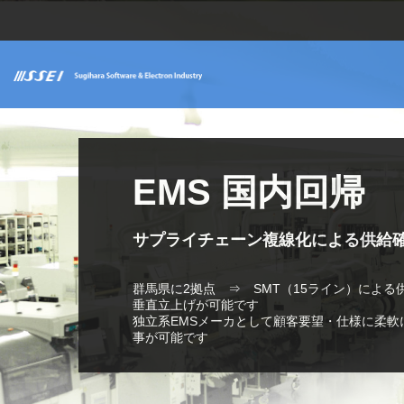
導入事例：
コロナ禍において
位置情報
コロナ禍における
EMS 国内回帰
周辺環境のCO
濃
PDRを用いた自社
2
環境計測
「密」を回避
リアルタイム監視
工場での改善事例
データ取得サービス提供（固定資産
ソリューショ
サプライチェーン複線化による供給
二酸化炭素モデルSUC-E350
二酸化炭素モデルSUC-E350
工場のレイアウト変更のための課題
群馬県に2拠点 ⇒ SMT（15ライン）による
レンタルサービス提供（固定資産化
作業改善の効果測定
垂直立上げが可能です
温度、湿度、埃、CO
等の様々な
2
CO
独立系EMSメーカとして顧客要望・仕様に柔軟
オフィス、会議室、更衣室、食堂等、密になる
濃度規定値以上で空調制御(外気取入れ)
環境データをリアルタイム計測
主業務エリア滞在率37％⇒65％（28％向上）
2
「換気の悪い密閉空間」を解消
事が可能です
CO
無線ネットワークを介して環境データを一
濃度を遠隔監視できます。
2