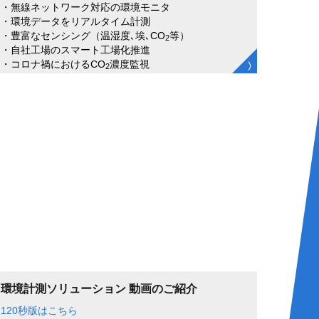
・無線ネットワーク対応の環境モニタ
・環境データをリアルタイム計測
・豊富なセンシング（温湿度､埃､CO
等）
2
・自社工場のスマート工場化推進
・コロナ禍におけるCO
濃度監視
2
環境計測ソリューション 動画のご紹介
120秒版はこちら