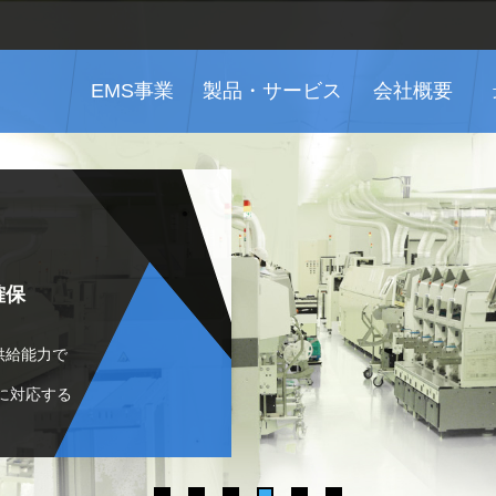
EMS事業
製品・サービス
会社概要
度を
：
化不要）
ン
確保
抽出及び
供給能力で
不要）
に対応する
場所の
元管理